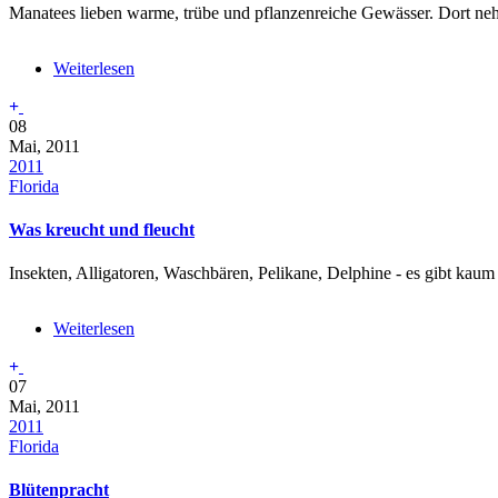
Manatees lieben warme, trübe und pflanzenreiche Gewässer. Dort ne
Weiterlesen
über
Manatees
im
08
Kanal
Mai, 2011
2011
Florida
Was kreucht und fleucht
Insekten, Alligatoren, Waschbären, Pelikane, Delphine - es gibt kaum 
Weiterlesen
über
Was
kreucht
07
und
Mai, 2011
fleucht
2011
Florida
Blütenpracht