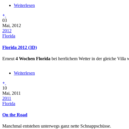
Weiterlesen
über
KSC
Special
03
Mai, 2012
2012
Florida
Florida 2012 (3D)
Erneut
4 Wochen Florida
bei herrlichem Wetter in der gleiche Villa 
Weiterlesen
über
Florida
2012
10
(3D)
Mai, 2011
2011
Florida
On the Road
Manchmal entstehen unterwegs ganz nette Schnappschüsse.