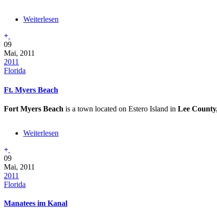
Weiterlesen
über
On
the
09
Road
Mai, 2011
2011
Florida
Ft. Myers Beach
Fort Myers Beach
is a town located on Estero Island in
Lee County,
Weiterlesen
über
Ft.
Myers
09
Beach
Mai, 2011
2011
Florida
Manatees im Kanal