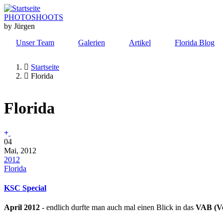
Direkt
zum
PHOTOSHOOTS
Inhalt
by Jürgen
Unser Team
Galerien
Artikel
Florida Blog
Startseite
Florida
Pfadnavigation
Florida
04
Mai, 2012
2012
Florida
KSC Special
April 2012
- endlich durfte man auch mal einen Blick in das
VAB (Ve