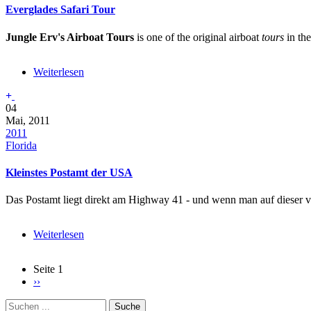
Everglades Safari Tour
Jungle Erv's Airboat Tours
is one of the original airboat
tours
in th
Weiterlesen
über
Everglades
Safari
04
Tour
Mai, 2011
2011
Florida
Kleinstes Postamt der USA
Das Postamt liegt direkt am Highway 41 - und wenn man auf dieser v
Weiterlesen
über
Kleinstes
Postamt
Seite 1
der
Nächste
››
Seitennummerierung
USA
Seite
Suche