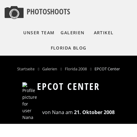
Direkt
PHOTOSHOOTS
zum
Inhalt
UNSER TEAM
GALERIEN
ARTIKEL
FLORIDA BLOG
Startseite
Galerien
Florida 2008
EPCOT Center
PFADNAVIGATION
EPCOT CENTER
von
Nana
am
21. Oktober 2008
EPCOT KUGEL