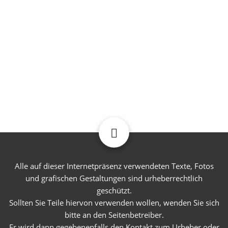
November 2008
(9)
April 2011
(32)
Mai 2011
(20)
Mai 2012
(2)
Oktober 2013
(2)
April 2014
(1)
WEITERE EINTRÄGE
Alle auf dieser Internetpräsenz verwendeten Texte, Fotos
und grafischen Gestaltungen sind urheberrechtlich
geschützt.
Sollten Sie Teile hiervon verwenden wollen, wenden Sie sich
bitte an den Seitenbetreiber.
Er wird dann gegebenenfalls den Kontakt zum Urheber oder